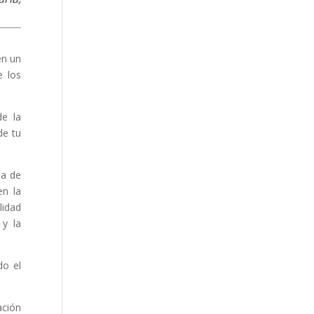
en un
e los
de la
de tu
da de
en la
lidad
 y la
do el
ación