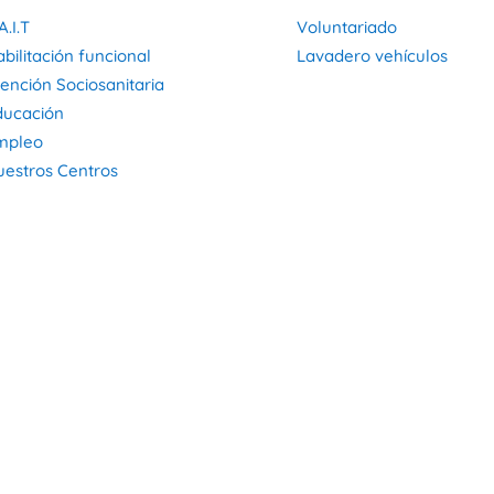
A.I.T
Voluntariado
bilitación funcional
Lavadero vehículos
ención Sociosanitaria
ducación
mpleo
uestros Centros