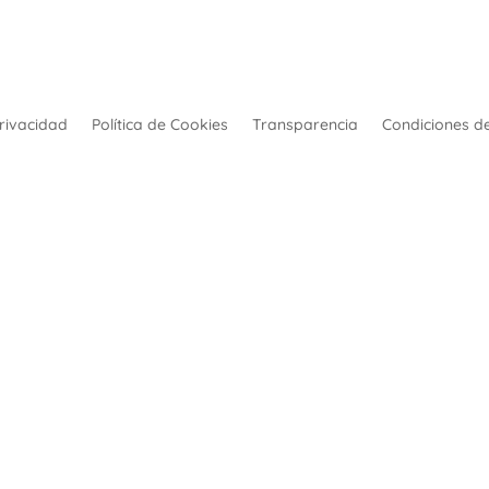
Privacidad
Política de Cookies
Transparencia
Condiciones d
Financiado por:
Desarrollado por:
© Upacesur 2022. Todos los derechos reservados.