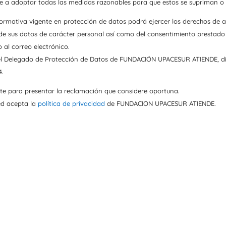
adoptar todas las medidas razonables para que estos se supriman o rec
normativa vigente en protección de datos podrá ejercer los derechos de ac
 de sus datos de carácter personal así como del consentimiento prestado 
 al correo electrónico.
el Delegado de Protección de Datos de FUNDACIÓN UPACESUR ATIENDE, diri
4.
nte para presentar la reclamación que considere oportuna.
ed acepta la
política de privacidad
de FUNDACION UPACESUR ATIENDE.
vicios
COLABORA